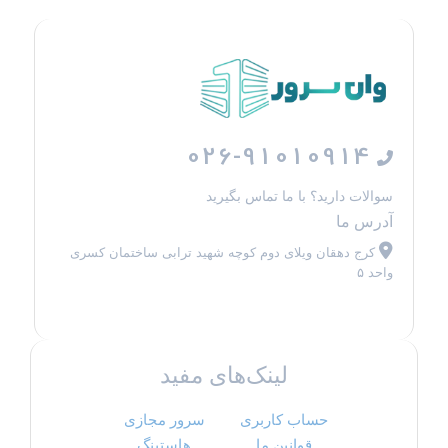
026-91010914
سوالات دارید؟ با ما تماس بگیرید
آدرس ما
کرج دهقان ویلای دوم کوچه شهید ترابی ساختمان کسری
واحد ۵
لینک‌های مفید
حساب کاربری
سرور مجازی
قوانین ما
هاستینگ