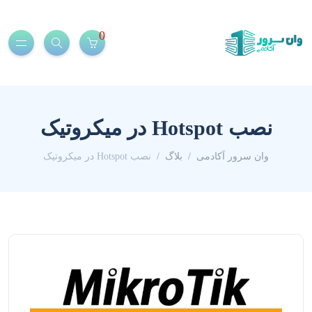
0
نصب Hotspot در میکروتیک
وان سرور آکادمی
بلاگ
نصب Hotspot در میکروتیک