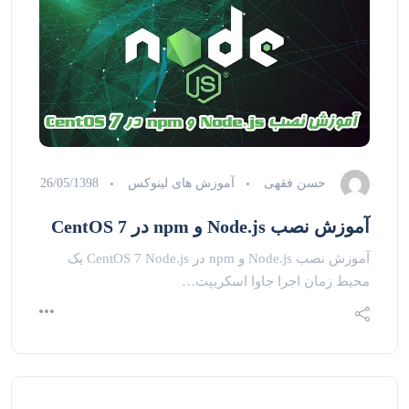
حسن فقهی
آموزش های لینوکس
26/05/1398
آموزش نصب Node.js و npm در CentOS 7
آموزش نصب Node.js و npm در CentOS 7 Node.js یک
محیط زمان اجرا جاوا اسکریپت…