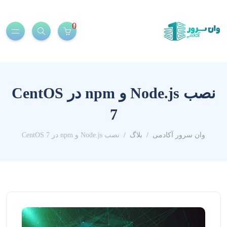
0
نصب Node.js و npm در CentOS
7
وان سرور آکادمی
بلاگ
نصب Node.js و npm در CentOS 7