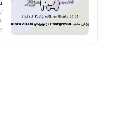
u
greSQL