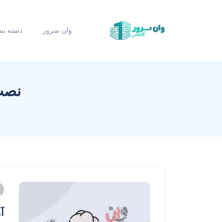
وان سرور
دسته بن
نصب PostgreSQL در اوبون