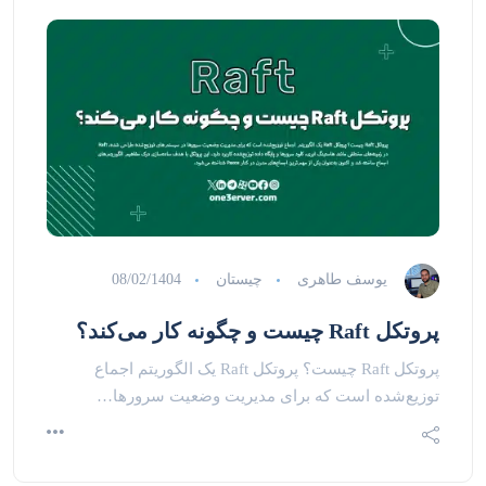
یوسف طاهری
چیستان
08/02/1404
پروتکل Raft چیست و چگونه کار می‌کند؟
پروتکل Raft چیست؟ پروتکل Raft یک الگوریتم اجماع
توزیع‌شده است که برای مدیریت وضعیت سرورها…