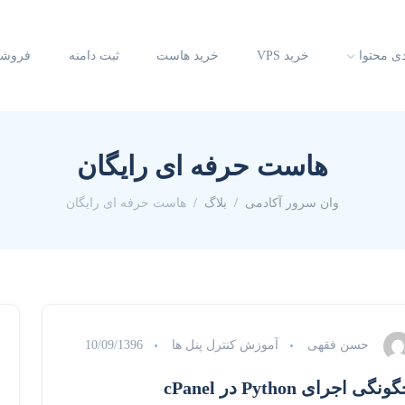
دی محتوا
خرید VPS
خرید هاست
ثبت دامنه
فروشگ
هاست حرفه ای رایگان
وان سرور آکادمی
بلاگ
هاست حرفه ای رایگان
حسن فقهی
آموزش کنترل پنل ها
10/09/1396
ونگی اجرای Python در cPanel