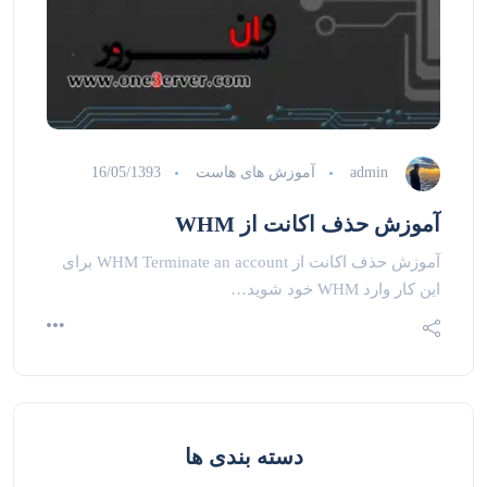
admin
آموزش های هاست
16/05/1393
آموزش حذف اکانت از WHM
آموزش حذف اکانت از WHM Terminate an account برای
این کار وارد WHM خود شوید…
دسته بندی ها