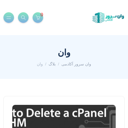
0
وان
وان سرور آکادمی
بلاگ
وان