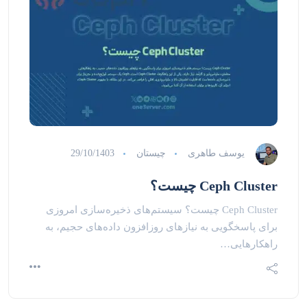
یوسف طاهری
چیستان
29/10/1403
Ceph Cluster چیست؟
Ceph Cluster چیست؟ سیستم‌های ذخیره‌سازی امروزی
برای پاسخگویی به نیازهای روزافزون داده‌های حجیم، به
راهکارهایی…