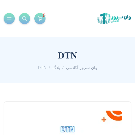
0
DTN
وان سرور آکادمی
بلاگ
DTN