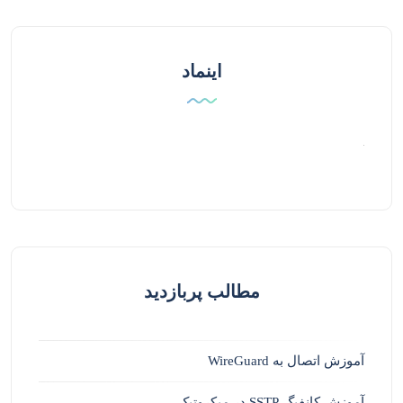
اینماد
مطالب پربازدید
آموزش اتصال به WireGuard
آموزش کانفیگ SSTP در میکروتیک