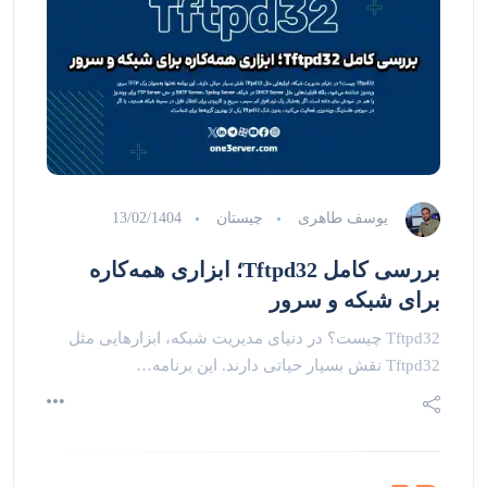
یوسف طاهری
چیستان
13/02/1404
بررسی کامل Tftpd32؛ ابزاری همه‌کاره
برای شبکه و سرور
Tftpd32 چیست؟ در دنیای مدیریت شبکه، ابزارهایی مثل
Tftpd32 نقش بسیار حیاتی دارند. این برنامه…