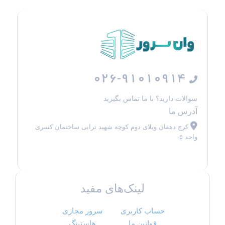
026-91010914
سوالات دارید؟ با ما تماس بگیرید
آدرس ما
کرج دهقان ویلای دوم کوچه شهید ترابی ساختمان کسری
واحد ۵
لینک‌های مفید
حساب کاربری
سرور مجازی
قوانین ما
هاستینگ