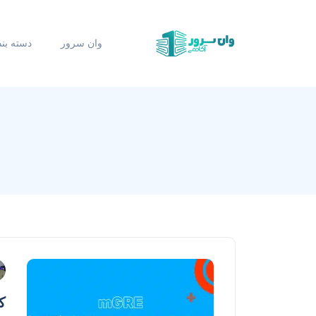
وان سرور
دسته بن
ک