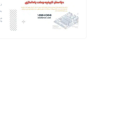
دی
به