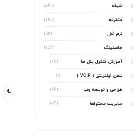
شبکه
(206)
متفرقه
(108)
نرم افزار
(38)
هاستینگ
(129)
آموزش کنترل پنل ها
(18)
تلفن اینترنتی ( VOIP )
(4)
طراحی و توسعه وب
(48)
مدیریت محتواها
(45)