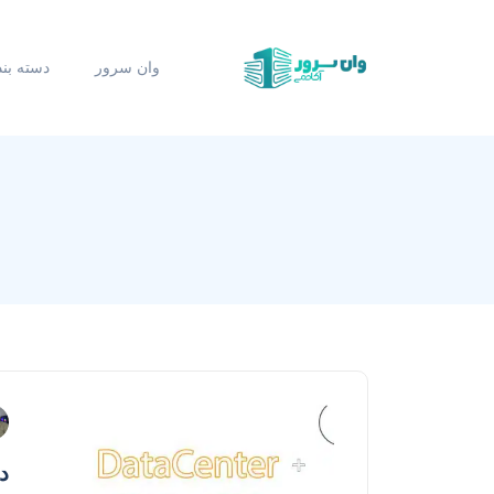
وان سرور
دسته بن
د