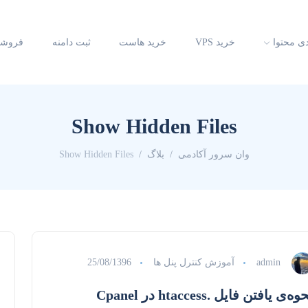
دی محتوا
خرید VPS
خرید هاست
ثبت دامنه
فروشگ
Show Hidden Files
وان سرور آکادمی
بلاگ
Show Hidden Files
admin
آموزش کنترل پنل ها
25/08/1396
وه‌ی یافتن فایل .htaccess در Cpanel