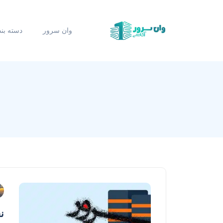
وان سرور
دسته بن
نح