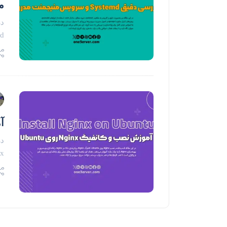
م
در
ystemd
آم
Nginx، پی