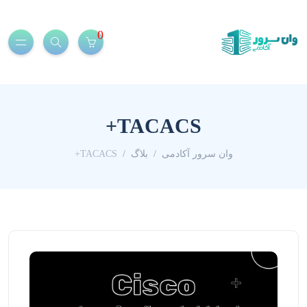
0
TACACS+
وان سرور آکادمی
بلاگ
TACACS+