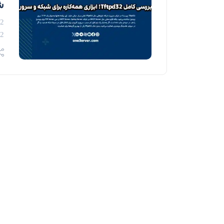
ش
Tftpd32