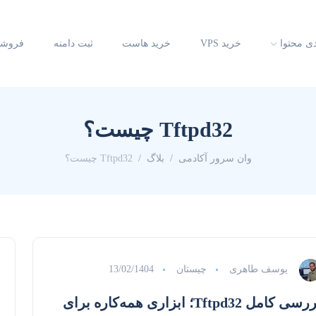
دی محتوا
خرید VPS
خرید هاست
ثبت دامنه
فروشگ
Tftpd32 چیست؟
وان سرور آکادمی
بلاگ
Tftpd32 چیست؟
یوسف طاهری
چیستان
13/02/1404
بررسی کامل Tftpd32؛ ابزاری همه‌کاره برای