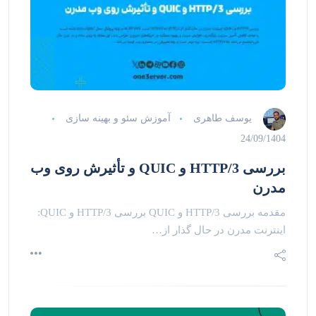
یوسف طاهری
آموزش سئو و بهینه سازی
24/09/1404
بررسی HTTP/3 و QUIC و تأثیرش روی وب
مدرن
مقدمه بررسی HTTP/3 و QUIC بررسی HTTP/3 و QUIC:
اینترنت مدرن در حال گذار از…