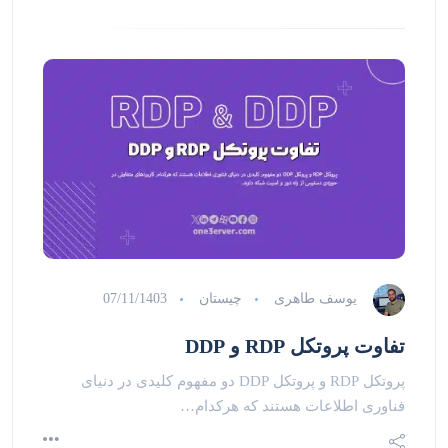
یوسف طاهری
چیستان
07/11/1403
تفاوت پروتکل RDP و DDP
پروتکل RDP و پروتکل DDP دو مفهوم کلیدی در دنیای
فناوری اطلاعات هستند که هرکدام…