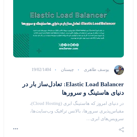
یوسف طاهری
چیستان
19/02/1404
Elastic Load Balancer: تعادل‌ساز بار در
دنیای هاستینگ و سرورها
در دنیای امروز که هاستینگ ابری (Cloud Hosting)،
مقیاس‌پذیری سرورها، بالانس ترافیک وب‌سایت‌ها،
سرویس‌های ابری…