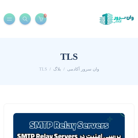
0
TLS
وان سرور آکادمی
بلاگ
TLS