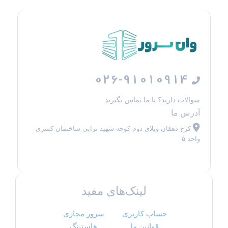
026-91010914
سوالات دارید؟ با ما تماس بگیرید
آدرس ما
کرج دهقان ویلای دوم کوچه شهید ترابی ساختمان کسری
واحد ۵
لینک‌های مفید
حساب کاربری
سرور مجازی
قوانین ما
هاستینگ