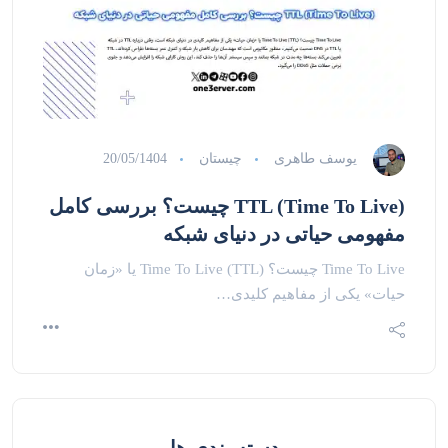
یوسف طاهری
چیستان
20/05/1404
TTL (Time To Live) چیست؟ بررسی کامل
مفهومی حیاتی در دنیای شبکه
Time To Live چیست؟ Time To Live (TTL) یا «زمان
حیات» یکی از مفاهیم کلیدی…