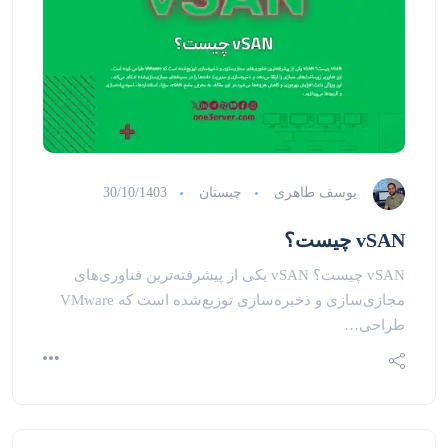
یوسف طاهری
چیستان
30/10/1403
vSAN چیست؟
vSAN چیست؟ vSAN یکی از پیشرفته‌ترین فناوری‌های
مجازی‌سازی و ذخیره‌سازی توزیع‌شده است که VMware
طراحی…