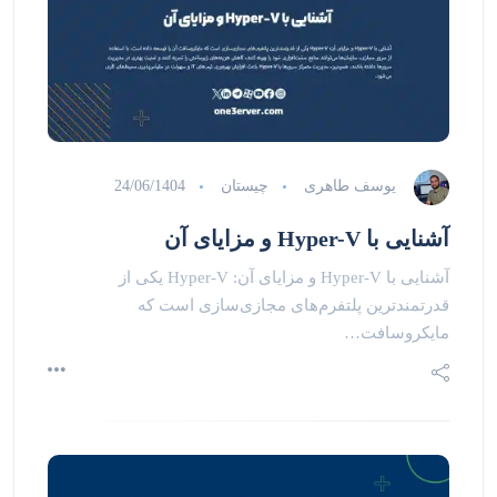
یوسف طاهری
چیستان
24/06/1404
آشنایی با Hyper-V و مزایای آن
آشنایی با Hyper-V و مزایای آن: Hyper-V یکی از
قدرتمندترین پلتفرم‌های مجازی‌سازی است که
مایکروسافت…