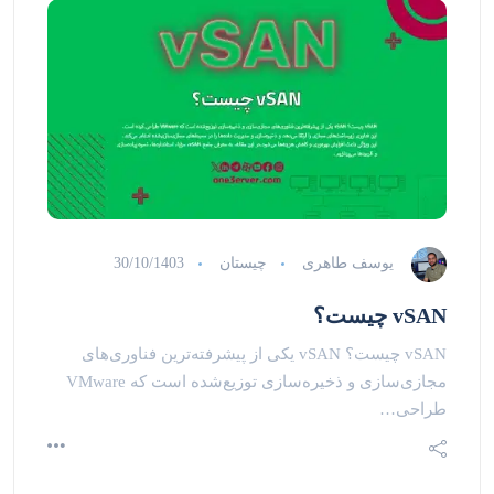
یوسف طاهری
چیستان
30/10/1403
vSAN چیست؟
vSAN چیست؟ vSAN یکی از پیشرفته‌ترین فناوری‌های
مجازی‌سازی و ذخیره‌سازی توزیع‌شده است که VMware
طراحی…