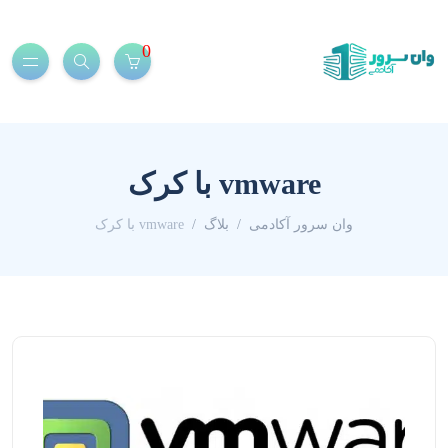
0
vmware با کرک
وان سرور آکادمی
بلاگ
vmware با کرک