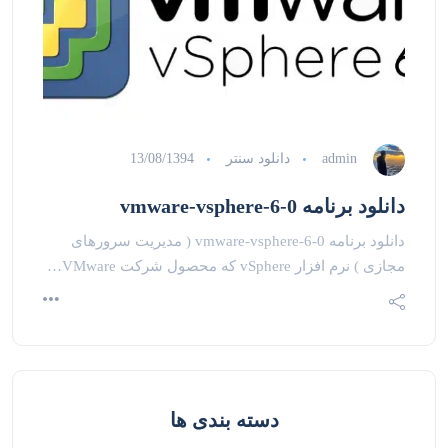
admin
دانلود سنتر
13/08/1394
دانلود برنامه vmware-vsphere-6-0
دانلود برنامه vmware-vsphere-6-0 ( مدیریت سرورهای
مجازی ) نرم افزار vSphere که محصول شرکت VMware…
دسته بندی ها