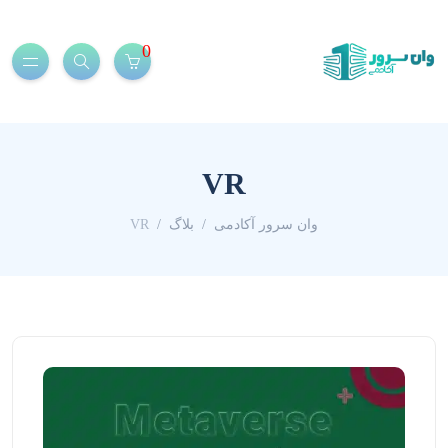
0
VR
وان سرور آکادمی
بلاگ
VR