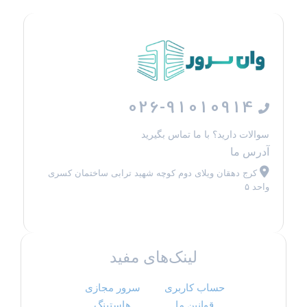
026-91010914
سوالات دارید؟ با ما تماس بگیرید
آدرس ما
کرج دهقان ویلای دوم کوچه شهید ترابی ساختمان کسری
واحد ۵
لینک‌های مفید
حساب کاربری
سرور مجازی
قوانین ما
هاستینگ