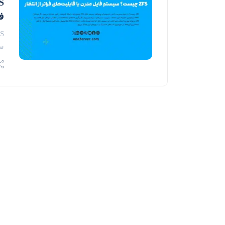
ف
سیست