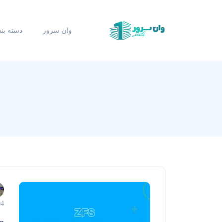
وان سرور
دسته بن
04