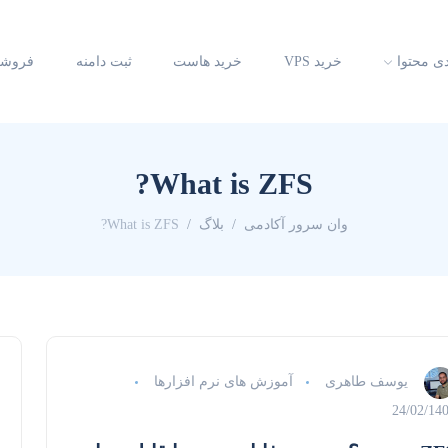
دی محتوا
خرید VPS
خرید هاست
ثبت دامنه
فروشگ
What is ZFS?
وان سرور آکادمی
بلاگ
What is ZFS?
یوسف طاهری
آموزش های نرم افزارها
24/02/14