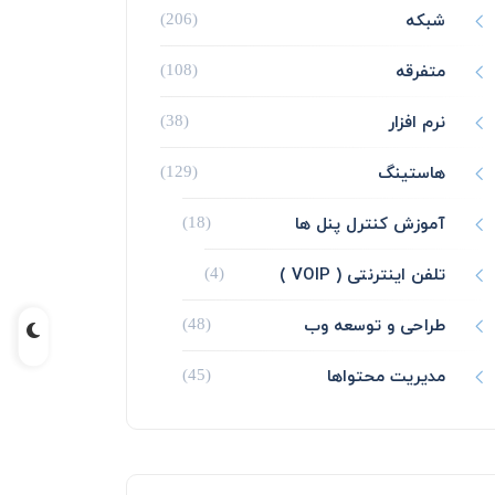
شبکه
(206)
متفرقه
(108)
نرم افزار
(38)
هاستینگ
(129)
آموزش کنترل پنل ها
(18)
تلفن اینترنتی ( VOIP )
(4)
طراحی و توسعه وب
(48)
مدیریت محتواها
(45)