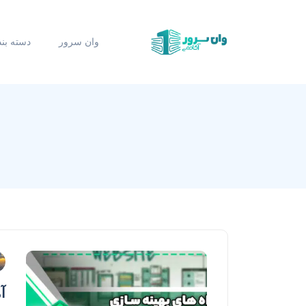
وان سرور
دسته بن
آم