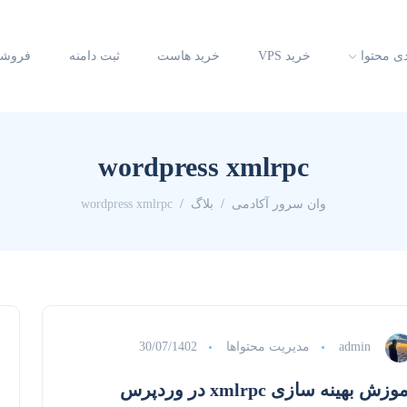
دی محتوا
خرید VPS
خرید هاست
ثبت دامنه
فروشگ
wordpress xmlrpc
وان سرور آکادمی
بلاگ
wordpress xmlrpc
admin
مدیریت محتواها
30/07/1402
وزش بهینه سازی xmlrpc در وردپرس