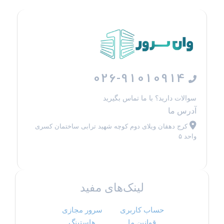
026-91010914
سوالات دارید؟ با ما تماس بگیرید
آدرس ما
کرج دهقان ویلای دوم کوچه شهید ترابی ساختمان کسری
واحد ۵
لینک‌های مفید
حساب کاربری
سرور مجازی
قوانین ما
هاستینگ