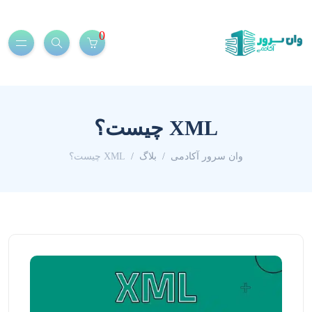
0
XML چیست؟
وان سرور آکادمی
بلاگ
XML چیست؟