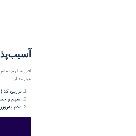
آسیب‌پذی
افزونه فرم تماس 7 به دلیل محبوبیت بالا، هدف مناسبی برای هکرهاست. برخی از رای
عبارتند از:
تزریق کد (Code Injection)
اسپم و حم
عدم به‌روزر