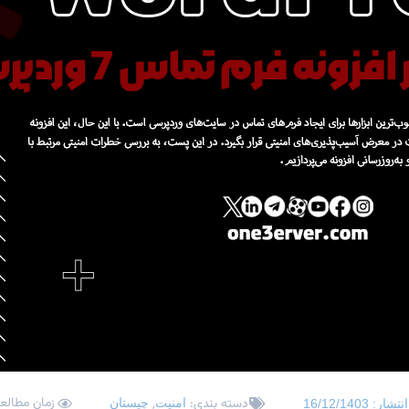
زمان مطالعه: 2 د
دسته بندی:
,
امنیت
چیستان
انتشار:
16/12/1403