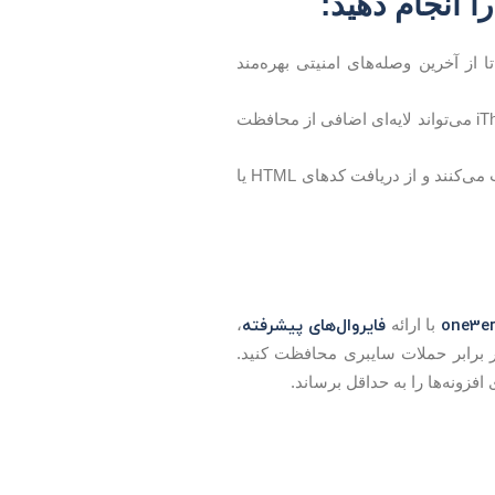
ا انجام دهید:
ه فرم تماس 7 را نصب کنید تا از آخرین وصله‌های امنیتی بهره‌مند
یا iThemes Security می‌تواند لایه‌ای اضافی از محافظت
: مطمئن شوید که فیلدهای فرم تنها اطلاعات ضروری را دریافت می‌کنند و از دریافت کدهای HTML یا
one3er
فایروال‌های پیشرفته
با ارائه
،
ر برابر حملات سایبری محافظت کنید.