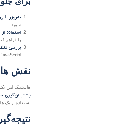
برای جلوگ
به‌روزرسانی
شوید.
استفاده از 
را فراهم کند
بررسی تنظی
JavaScript جلوگیری می‌کنند.
نقش هاس
هاستینگ امن یکی
پشتیبان‌گیری خو
استفاده از یک هاستینگ مطمئن مانند one3erver می‌توا
نتیجه‌گی