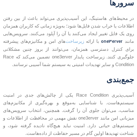
رورها
ر محیط‌های هاستینگ، این آسیب‌پذیری می‌تواند باعث از بین رفتن
طلاعات یا خراب شدن فایل‌ها شود؛ به‌ویژه زمانی که کاربران همزمان
وی یک فایل تغییر ایجاد می‌کنند یا آن را آپلود می‌کنند. سرویس‌هایی
one3erver
انند
با ارائه
زیرساخت‌
های امن و مکانیزم‌های پیشرفته
رای کنترل دسترسی همزمان، می‌توانند از بروز چنین مشکلاتی
جلوگیری کنند. زیرساخت پایدار one3erver تضمین می‌کند که Race
Conditi و سایر تهدیدات امنیتی به سیستم شما آسیبی نرسانند.
مع‌بندی
آسیب‌پذیری Race Condition یکی از چالش‌های جدی در امنیت
یستم‌هاست. با شناسایی به‌موقع و بهره‌گیری از مکانیزم‌های
ناسب، می‌توان جلوی آن را گرفت. همچنین، انتخاب سرویس‌های
میزبانی امن مانند one3erver نقش مهمی در محافظت از اطلاعات و
یستم‌های حیاتی دارد. امنیت نباید هیچ‌گاه نادیده گرفته شود، و
ناخت تهدیدها اولین گام در مسیر حفاظت از داده‌هاست.