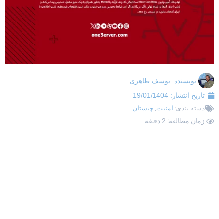
نویسنده:
یوسف طاهری
تاریخ انتشار:
19/01/1404
دسته بندی:
امنیت
,
چیستان
زمان مطالعه: 2 دقیقه