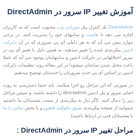
موزش تغییر IP سرور در DirectAdmin
DirectAdmi
یک کنترل پنل
میزبانی وب
محبوب است که به کاربران
جازه می دهد تا
هاست
و سایتهای خود را مدیریت کنند. در برخی
وارد پیش می آید که به هر دلیلی آی پی سروری که در آن
دایرکت
دمین
پیکربندی شده را تغییر میدهید، به همین دلیل با تغییر آی پی در
رور اختلالهایی در دایرکت ادمین و سایتهایتان بوجود می آید که عملا
اعث مختل شدن سایتتان میشود! در این مقاله روند تنظیمات دایرکت
دمین بر اساس آی پی جدید سرورتان را خدمتتان توضیح میدهیم.
ر صورتی که این مراحل رو اجرا میکنید، باید حتما دسترسی به روت
اصلی سرور و پنل ادمین directadmin را داشته باشید. و سپس مراحل
یر را دنبال کنید. (اگر نیاز به پیکربندی از سمت پشتیبانان ما داشتید
سرور دایرکت ادمین
یتوانید از صفحه پیکربندی
و یا بخش
تماس با ما
ا پشتیبانان فنی در ارتباط باشید)
راحل تغییر IP سرور در DirectAdmin :