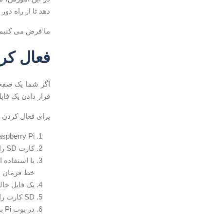
دهد تا از راه دور
ما فرض می کنیم
فعال کردن SSH در Raspberry Pi ب
قرار دادن یک فایل خالی به نام ssh (بدون هیچ گ
برای فعال کردن SSH روی Raspberry Pi، مراحل زیر را انجام دهید:
Raspberry Pi خود را خاموش کنید و کارت SD را
کارت SD را به کارت خوان رایانه خود وارد کنید. کارت SD به صورت خودکار نصب می شود.
خط فرمان ان
یک فایل خالی جدید به نام ssh، بدون ه
SD کارت را از رایانه خود حذف کرده و آن را در Raspberry Pi قرار دهید.
در بوت Pi بررسی خواهد کرد که آیا این فایل وجود دارد و اگر آن را انجام دهد، SSH فعال خواهد شد و فایل حذف خواهد شد.