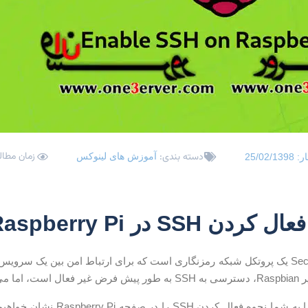
زمان مطالعه: 4
دسته بندی:
آموزش های لینوکس
ار:
25/02/1398
ن SSH در Raspberry Pi
Secure Shell (SSH) یک پروتکل شبکه رمزنگاری است که برای ارتباط امن بین یک
ی فعال کرد.