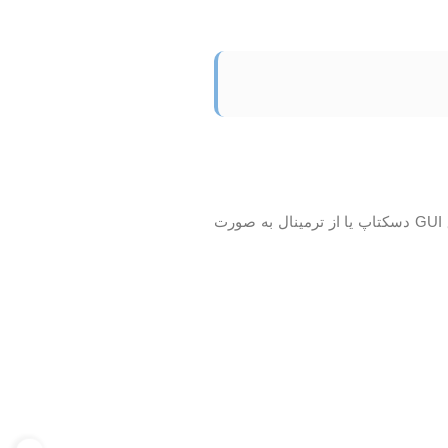
اگر شما یک مانیتور HDMI را به Raspberry Pi وصل کرده اید می توانید SSH را از طریق GUI دسکتاپ یا از ترمینال به صورت