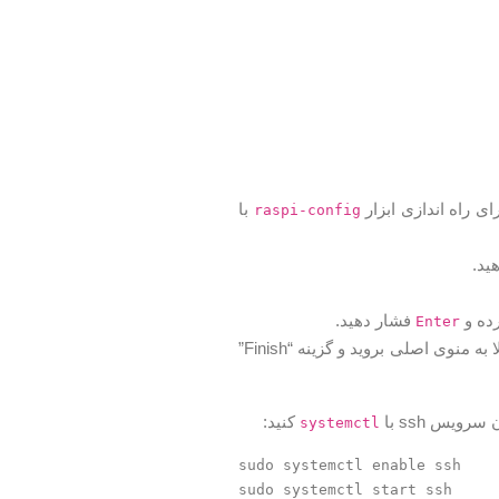
ای راه اندازی ابزار
با
raspi-config
ید.
فشار دهید.
Enter
پنجره بعدی به شما اطلاع میدهد که سرور SSH فعال است. مطبوعات را وارد کنید بالا به منوی اصلی بروید و گزینه “Finish”
ویس ssh با
کنید:
systemctl
sudo systemctl enable ssh
sudo systemctl start ssh