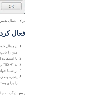
برای اعمال تغییرات بر ر
فعال کردن SSH از تر
ترمینال خود 
متن را تایپ 
با استفاده ا
به “SSH” بروید و
از شما خواسته می شود
را برای بستن محاوره onfig
روش دیگر، به جا