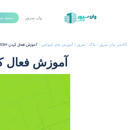
وان سرور
دسته بن
آموزش فعال کردن SSH در Raspberry Pi
آکادمی وان سرور
/
بلاگ
/
سرور
/
آموزش های لینوکس
/
آموزش فعال کردن SSH در  Pi