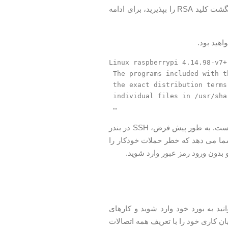
هنگامیکه از طریق SSH برای اولین بار متصل می شوید، از شما خواسته می شود تا اثر انگشت کلید RSA را بپذیرید، برای ادامه
Linux raspberrypi 4.14.98-v7+
 The programs included with the Debian GNU/Linux system are free software;

 the exact distribution terms for each program are described in the

 individual files in /usr/share/doc/*/copyright.

 …
اگر شما Pi را به اینترنت متصل می کنید، ایده خوبی برای اجرای برخی از اقدامات امنیتی است. به طور پیش فرض، SSH در بندر
شما می دهد که خطر حملات خودکار را
 کنید. شما هم اکنون می توانید به بورد خود وارد شوید و کارهای
 انجام دهید. کاربران لینوکس و macOS می توانند جریان کاری خود را با تعریف همه اتصالات