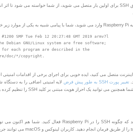
خواهید بود.
 #1200 SMP Tue Feb 12 20:27:48 GMT 2019 armv7l

تغییر پورت SSH به طور پیش فرض
لایه امنیتی اضافی را به دستگاه 
توانید یک احراز هویت مبتنی بر کلید SSH را تنظیم کرده و بدون ورود رمز عبور وارد شوید.
شما یاد گرفته اید که چگونه SSH را در Raspberry Pi فعال
معمول sysadmin را از طریق فرمان