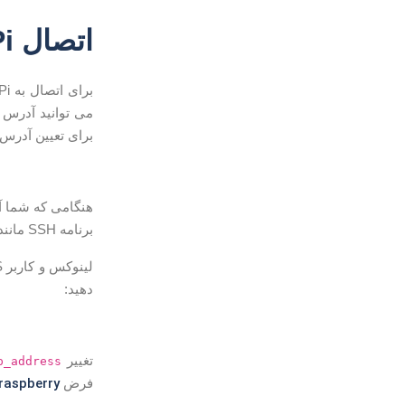
اتصال Raspberry Pi از طریق SSH
برای تعیین آدرس IP استفاده کنید
برنامه SSH مانند PuTTY استفاده کنند .
دهید:
تغییر
p_address
raspberry
فرض