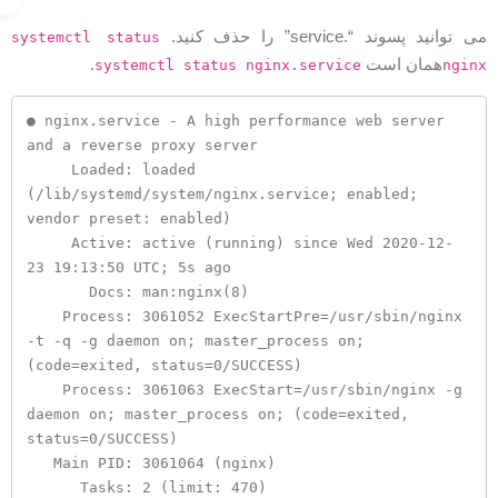
ی توانید پسوند “.service” را حذف کنید.
systemctl status
همان است
.
systemctl status nginx.service
ngin
● nginx.service - A high performance web server 
and a reverse proxy server

     Loaded: loaded 
(/lib/systemd/system/nginx.service; enabled; 
vendor preset: enabled)

     Active: active (running) since Wed 2020-12-
23 19:13:50 UTC; 5s ago

       Docs: man:nginx(8)

    Process: 3061052 ExecStartPre=/usr/sbin/nginx 
-t -q -g daemon on; master_process on; 
(code=exited, status=0/SUCCESS)

    Process: 3061063 ExecStart=/usr/sbin/nginx -g 
daemon on; master_process on; (code=exited, 
status=0/SUCCESS)

   Main PID: 3061064 (nginx)

      Tasks: 2 (limit: 470)
