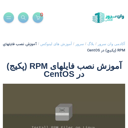
0
آموزش نصب فایلهای
کادمی وان سرور
/
بلاگ
/
سرور
/
آموزش های لینوکس
/
R (پکیج) در CentOS
آموزش نصب فایلهای RPM (پکیج)
در CentOS