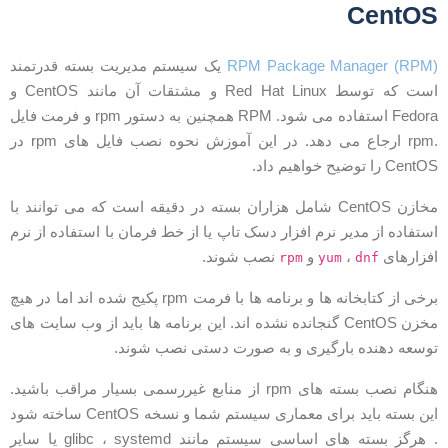
CentO
RPM Package Manager (RPM
یک سیستم مدیریت بسته قدرتمند
است که توسط Red Hat Linux و مشتقات آن مانند CentOS و
Fedora استفاده می شود. RPM همچنین به دستور rpm و فرمت فایل
.rpm ارجاع می دهد. در این آموزش نحوه نصب فایل های rpm در
Cent را توضیح خواهیم داد.
مخازن CentOS شامل هزاران بسته در دقیقه است که می توانند با
ستفاده از مدیر نرم افزار دسک تاپ یا از خط فرمان با استفاده از نرم
فزارهای
،
و
نصب شوند.
rpm
yum
dnf
برخی از کتابخانه ها و برنامه ها با فرمت rpm پکیج شده اند اما در هیچ
مخزن CentOS گنجانده نشده اند. این برنامه ها باید از وب سایت های
وسعه دهنده بارگیری و به صورت دستی نصب شوند.
هنگام نصب بسته های rpm از منابع غیررسمی بسیار مراقب باشید.
این بسته باید برای معماری سیستم شما و نسخه CentOS ساخته شود
. هرگز بسته های اساسی سیستم مانند glibc ، systemd یا سایر