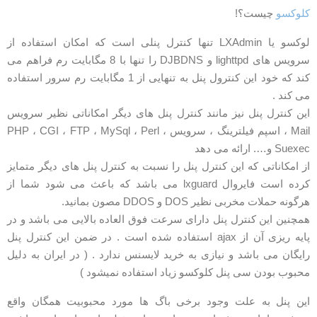
لوکسو
چیست؟!
لوکسو یا LXAdmin تنها کنترل پنلی است که امکان استفاده از
سرویس های lighttpd و DJBDNS را تنها با 8 مگابایت رم فراهم می
کند که خود این کنترول پنل به تنهایی از 1 مگابایت رم سرور استفاده
ی کند .
ین کنترل پنل نیز مانند کنترل پنل های دیگر امکاناتی نظیر سرویس
Mail ، اسپم فیلترینگ ، سرویس PHP ، CGI ، FTP ، MySql ، Perl ،
Suexe و…. ارائه می دهد
ز امکاناتی که این کنترل پنل را نسبت به کنترل پنل های دیگر متمایز
کرده است فایروال lxguard می باشد که باعث می شود شما از
رگونه حملات مخربی نظیر DOS و DDOS مصون بمانید.
مچنین این کنترل پنل دارای سرعت فوق العاده بالایی می باشد و در
پایه ریزی آن از ajax استفاده شده است . در ضمن این کنترل پنل
ایگان می باشد و نیازی به خرید لایسنس ندارد . ( در ایران به دلیل
حبوب بودن سی پنل کلوکسو زیاد استفاده نمیشود )
ین پنل به علت وجود برخی باگ ها مورد محبوبیت همگان واقع