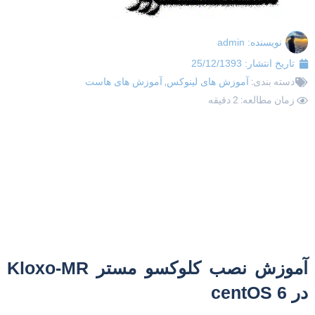
نویسنده:
admin
تاریخ انتشار:
25/12/1393
دسته بندی:
آموزش های لینوکس
,
آموزش های هاست
زمان مطالعه: 2 دقیقه
آموزش نصب کلوکسو مستر Kloxo-MR
ر centOS 6