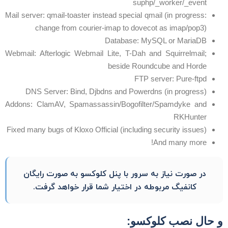
suphp/_worker/_event
Mail server: qmail-toaster instead special qmail (in progress:
change from courier-imap to dovecot as imap/pop3)
Database: MySQL or MariaDB
Webmail: Afterlogic Webmail Lite, T-Dah and Squirrelmail;
beside Roundcube and Horde
FTP server: Pure-ftpd
DNS Server: Bind, Djbdns and Powerdns (in progress)
Addons: ClamAV, Spamassassin/Bogofilter/Spamdyke and
RKHunter
Fixed many bugs of Kloxo Official (including security issues)
And many more!
در صورت نیاز به سرور با پنل کلوکسو به صورت رایگان
کانفیگ مربوطه در اختیار شما قرار خواهد گرفت.
 حال نصب کلوکسو: