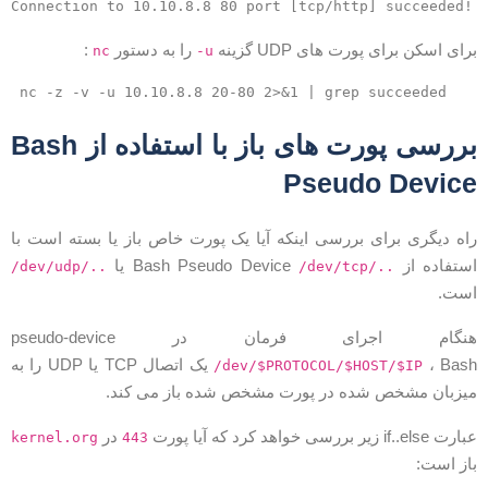
رای اسکن برای پورت های UDP گزینه
را به دستور
:
nc
-u
nc -z -v -u 10.10.8.8 20-80 2>&1 | grep succeeded
بررسی پورت های باز با استفاده از Bash
Pseudo Devic
اه دیگری برای بررسی اینکه آیا یک پورت خاص باز یا بسته است با
ستفاده از Bash Pseudo Device
یا
/dev/udp/..
/dev/tcp/..
ست.
نگام اجرای فرمان در pseudo-device
، Bash یک اتصال TCP یا UDP را به
/dev/$PROTOCOL/$HOST/$IP
یزبان مشخص شده در پورت مشخص شده باز می کند.
رت if..else زیر بررسی خواهد کرد که آیا پورت
در
kernel.org
443
از است: