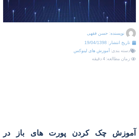
نویسنده:
حسن فقهی
تاریخ انتشار:
19/04/1398
دسته بندی:
آموزش های لینوکس
زمان مطالعه: 4 دقیقه
موزش چک کردن پورت های باز در