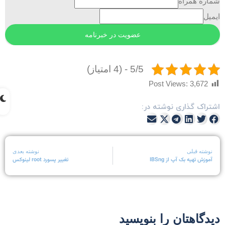
ماره همراه
یمیل
5/5 - (4 امتیاز)
Post Views:
3,672
شتراک گذاری نوشته در:
نوشته قبلی
نوشته بعدی
آموزش تهیه بک آپ از IBSng
تغییر پسورد root لینوکس
یدگاهتان را بنویسید