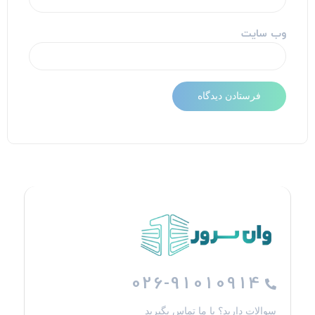
وب‌ سایت
026-91010914
سوالات دارید؟ با ما تماس بگیرید