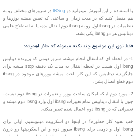
ا استفاده از این آموزش میتوانید دو
IBSng
در سرورهای مختلف رو به
م متصل کنید که در مدت زمان و ساعتی که تعیین میشه یوزرها و
تنظیمات در ibsng اول رو به ibsng دوم انتقال بده، یا به اصطلاح علمی
یتابیس هر دو ibsng یکی بشه.
قط توی این موضوع چند نکته میمونه که حائز اهمیته:
1- در لحظه ای که انتقال انجام میشه، سرور دومی که پزیرنده دیبایس
ibsng اول هست در لحظه انتقال به مدت یک دقیقه stop میشه برای
جایگزینیه دیتابیس که این کار باعث میشه یوزرهای موجود در ibsng
وم قطع اتصال بشن.
2- مورد دوم اینکه امکان ساخت یوزر و تغییرات در ibsng دوم نیست،
چون با انتقال دیتابیس تمام تغییرات ibsng اول وارد ibsng دوم میشه و
ییراتی که در ibsng دوم اعمال شده تغییر میکنه.
ب نحوه کار چطوره؟ در اینجا دو اسکریپت مینویسیم، اولی برای
ibsng اول و دومی برای ibsng سرور دوم و این اسکریپتها رو درون