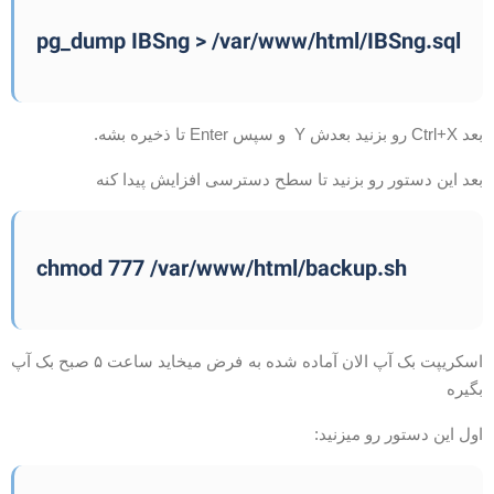
pg_dump IBSng > /var/www/html/IBSng.sql
Ctrl+ رو بزنید بعدش Y و سپس Enter تا ذخیره بشه.
عد این دستور رو بزنید تا سطح دسترسی افزایش پیدا کنه
chmod 777 /var/www/html/backup.sh
اسکریپت بک آپ الان آماده شده به فرض میخاید ساعت ۵ صبح بک آپ
گیره
ول این دستور رو میزنید: