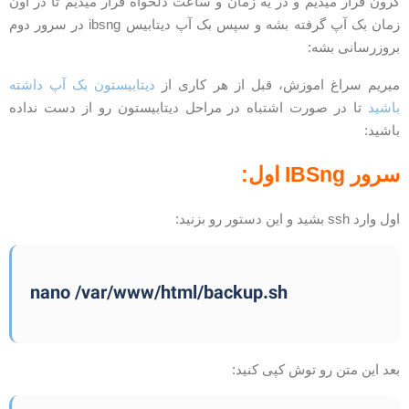
رون قرار میدیم و در یه زمان و ساعت دلخواه قرار میدیم تا در اون
زمان بک آپ گرفته بشه و سپس بک آپ دیتابیس ibsng در سرور دوم
روزرسانی بشه:
یریم سراغ اموزش، قبل از هر کاری از
دیتابیستون بک آپ داشته
اشید
تا در صورت اشتباه در مراحل دیتابیستون رو از دست نداده
اشید:
رور IBSng اول:
ل وارد ssh بشید و این دستور رو بزنید:
nano /var/www/html/backup.sh
عد این متن رو توش کپی کنید: