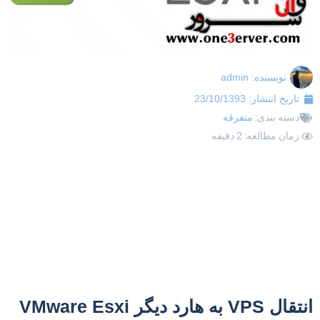
نویسنده:
admin
تاریخ انتشار:
23/10/1393
دسته بندی:
متفرقه
زمان مطالعه: 2 دقیقه
تقال VPS به هارد دیگر VMware Esxi