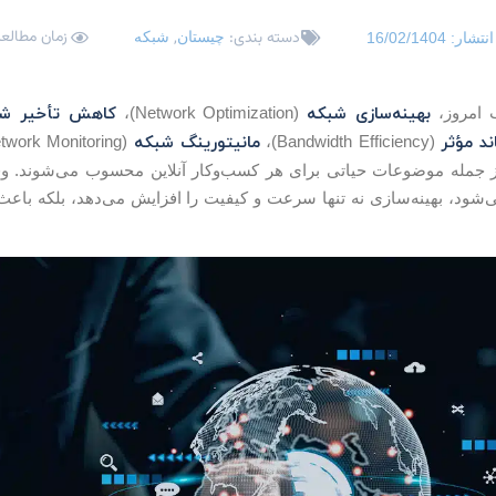
زمان مطالعه: 3 دق
دسته بندی:
,
چیستان
شبکه
انتشار:
16/02/1404
بهینه‌سازی شبکه
کاهش تأخیر شب
ب امروز،
(Network Optimization)،
ند مؤثر
مانیتورینگ شبکه
(Bandwidth Efficiency)،
(Network Monitoring) و
Managem) از جمله موضوعات حیاتی برای هر کسب‌وکار آنلاین محسوب می‌شوند
‌شود، بهینه‌سازی نه تنها سرعت و کیفیت را افزایش می‌دهد، بلکه باعث 