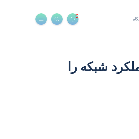
0
اه
Network Op): چگونه عملکرد شبکه را