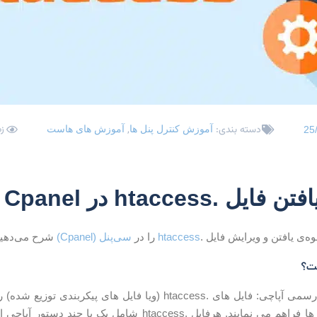
زم
دسته بندی:
,
آموزش کنترل پنل ها
آموزش های هاست
25
ل .htaccess در Cpanel
ه‌ی یافتن و ویرایش فایل .
htaccess
را در
سی‌پنل (Cpanel)
شرح می‌دهیم
؟
به نقل از سایت رسمی آپاچی: فایل های .htaccess (ویا فایل ها
سطح دایرکتوری ها فراهم می نمایند. هرفایل .htaccess ش