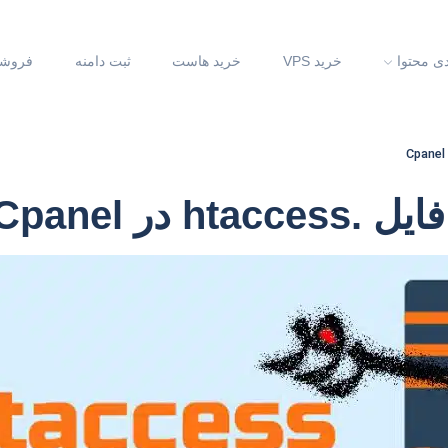
دی محتوا
خرید VPS
خرید هاست
ثبت دامنه
فروشگ
h در Cpanel