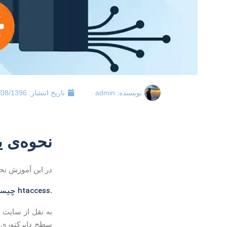
نویسنده:
admin
تاریخ انتشار:
/08/1396
نحوه‌ی یافتن فای
در این آموزش نحو
.htaccess
چیست