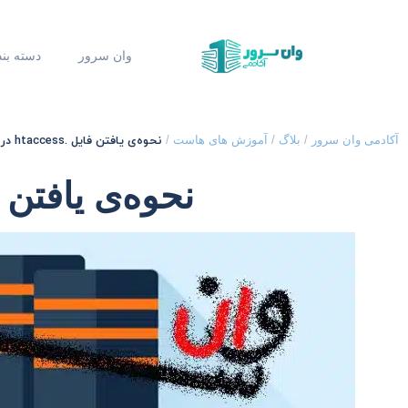
وان سرور
دسته بن
نحوه‌ی یافتن فایل .htaccess در Cpanel
آکادمی وان سرور
/
بلاگ
/
آموزش های هاست
/
نحوه‌ی یافتن فایل .taccess