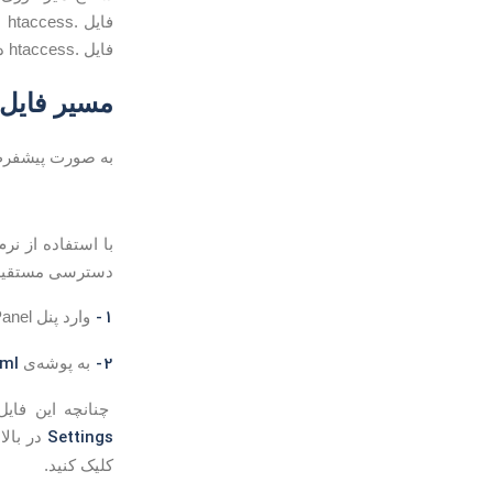
فایل .htaccess درون آن قرار دارد به علاوه زیردایرکتوری های آن اعمال می شود.
مسیر فایل
به صورت پیشفرض، فایل .htaccess در مس
با استفاده از نرم
دسترسی مستقیم به پنل Panel
1-
وارد پنل cPanel شده و در بخش
tml
2-
به پوشه‌ی
چنانچه این فایل
Settings
در بالا سمت ر
کلیک کنید.