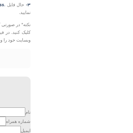
.htaccess
3-
حال فایل
نمایید.
نکته* در صورتی که فایل .htaccess در این مسیر وجود نداشت
کلیک کنید. در فیلد اول یعنی 
وبسایت خود را وار
نام
شماره همراه
ایمیل