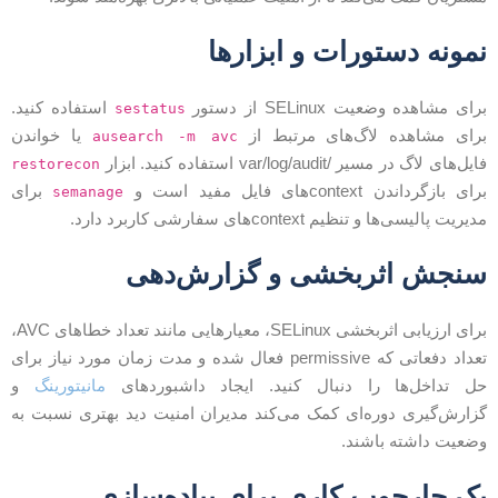
مونه دستورات و ابزارها
رای مشاهده وضعیت SELinux از دستور
استفاده کنید.
sestatus
رای مشاهده لاگ‌های مرتبط از
یا خواندن
ausearch -m avc
ایل‌های لاگ در مسیر /var/log/audit استفاده کنید. ابزار
restorecon
رای بازگرداندن contextهای فایل مفید است و
برای
semanage
دیریت پالیسی‌ها و تنظیم context‌های سفارشی کاربرد دارد.
نجش اثربخشی و گزارش‌دهی
برای ارزیابی اثربخشی SELinux، معیارهایی مانند تعداد خطاهای AVC،
تعداد دفعاتی که permissive فعال شده و مدت زمان مورد نیاز برای
ل تداخل‌ها را دنبال کنید. ایجاد داشبوردهای
مانیتورینگ
و
زارش‌گیری دوره‌ای کمک می‌کند مدیران امنیت دید بهتری نسبت به
ضعیت داشته باشند.
ک چارچوب کاری برای پیاده‌سازی