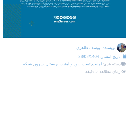
نویسنده:
یوسف طاهری
تاریخ انتشار:
28/08/1404
دسته بندی:
امنیت
,
تست نفوذ و امنیت
,
چیستان
,
سرور
,
شبکه
زمان مطالعه: 5 دقیقه