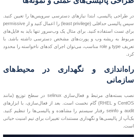
راحی پالیسی‌های عملی و نمونه‌ها
ر طراحی پالیسی، ابتدا نیازهای دسترسی سرویس‌ها را تعیین کنید.
سپس پالیسی حداقلی (least privilege) را اعمال کنید و از permissive
رای تست استفاده کنید. برای مثال یک وب‌سرور تنها باید به فایل‌های
ربوط به ریشه وب و پورت‌های مشخص دسترسی داشته باشد. با
تعریف type و role مناسب، می‌توان اجرای کدهای ناخواسته را محدود
رد.
اه‌اندازی و نگهداری در محیط‌های
ازمانی
نصب بسته‌های مرتبط و فعال‌سازی selinux در سطح توزیع (مانند
CentOS و RHEL) گام نخست است. بعد از فعال‌سازی، با ابزارهای
audit و seinfo رفتار سیستم را مشاهده و پالیسی‌ها را تنظیم کنید.
ک‌آپ از پالیسی‌ها و نگهداری مستندات تغییرات برای تیم امنیت حیاتی
ست.