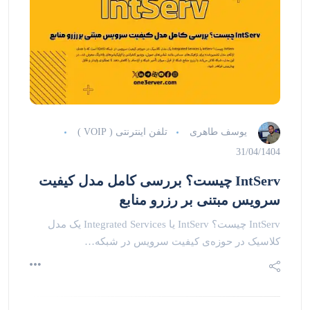
یوسف طاهری
تلفن اینترنتی ( VOIP )
31/04/1404
IntServ چیست؟ بررسی کامل مدل کیفیت
سرویس مبتنی بر رزرو منابع
IntServ چیست؟ IntServ یا Integrated Services یک مدل
کلاسیک در حوزه‌ی کیفیت سرویس در شبکه…