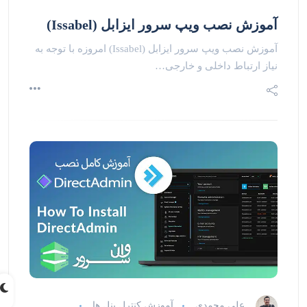
آموزش نصب ویپ سرور ایزابل (Issabel)
آموزش نصب ویپ سرور ایزابل (Issabel) امروزه با توجه به
نیاز ارتباط داخلی و خارجی…
علی محمدی
آموزش کنترل پنل ها