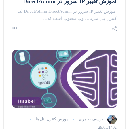
آموزش تغییر IP سرور در DirectAdmin
آموزش تغییر IP سرور در DirectAdmin DirectAdmin یک
کنترل پنل میزبانی وب محبوب است که…
یوسف طاهری
آموزش کنترل پنل ها
29/05/1402