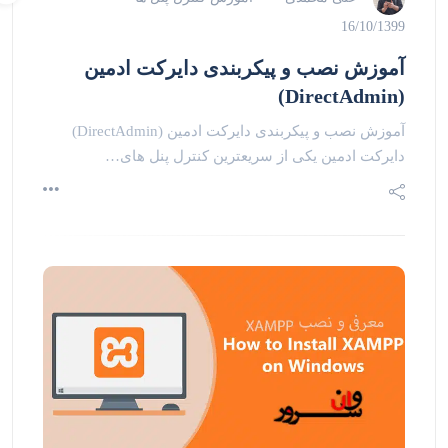
16/10/1399
آموزش نصب و پیکربندی دایرکت ادمین
(DirectAdmin)
آموزش نصب و پیکربندی دایرکت ادمین (DirectAdmin)
دایرکت ادمین یکی از سریعترین کنترل پنل های…