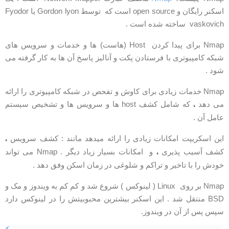
اسکنر رایگان و open source است که توسط Gordon lyon یا Fyodor
vaskovic ساخته شده است .
Nmap برای پیدا کردن Host (هاست) ها و خدمات و سرویس های
بکه کامپیوتری با فرستادن پکت و آنالیز پاسخ آن ها به کار گرفته می
ود .
Nmap خدمات زیادی برای کاوش و تفحص در شبکه کامپیوتری را ارائه
،
ی دهد
که شامل کشف host ها و سرویس ها و تشخیص سیستم
امل آن .
،
ین اسکریپت امکانات زیادی را ارائه میدهد مانند : کشف سرویس
،
شف آسیب پذیری
و امکانات بسیار زیاد دیگر . Nmap می تواند
ودش را با تاخیر و تراکم و شلوغی در زمان اسکن وفق دهد .
Nmap بر روی Linux ( لینوکس ) شروع شد و کم کم به ویندوز و مک و
BSD منتقل شد . این اسکنر بیشترین محبوبیتش را در لینوکس دارد
پس پس از آن در ویندوز.