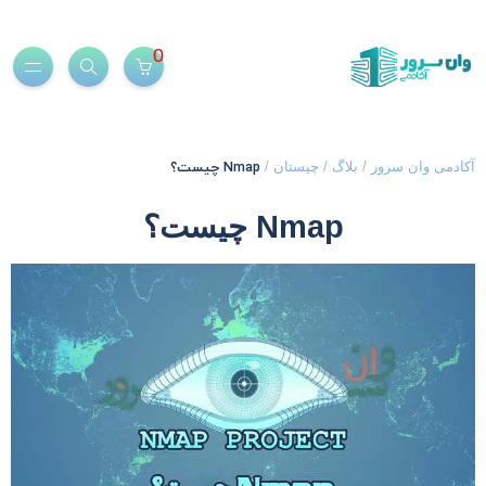
0
Nmap چیست؟
کادمی وان سرور
/
بلاگ
/
چیستان
/
Nmap چیست؟