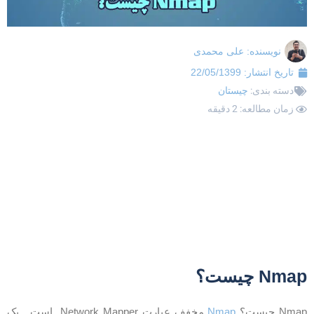
نویسنده:
علی محمدی
تاریخ انتشار:
22/05/1399
دسته بندی:
چیستان
زمان مطالعه: 2 دقیقه
Nma چیست؟
Nma چیست؟
Nmap
مخفف عبارت Network Mapper است . یک