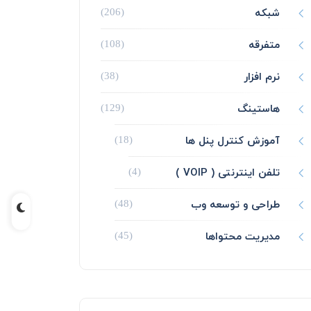
شبکه
(206)
متفرقه
(108)
نرم افزار
(38)
هاستینگ
(129)
آموزش کنترل پنل ها
(18)
تلفن اینترنتی ( VOIP )
(4)
طراحی و توسعه وب
(48)
مدیریت محتواها
(45)