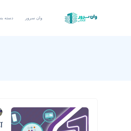
وان سرور
دسته بن
آم