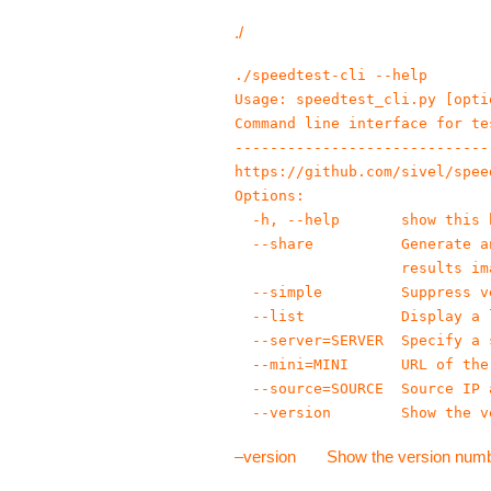
./
./speedtest-cli --help

Usage: speedtest_cli.py [optio
Command line interface for te
-----------------------------
https://github.com/sivel/speed
Options:

  -h, --help       show this 
  --share          Generate a
                   results ima
  --simple         Suppress v
  --list           Display a 
  --server=SERVER  Specify a 
  --mini=MINI      URL of the
  --source=SOURCE  Source IP 
  --version        Show the v
–version Show the version numbe