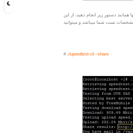
ا همانند دستور زیر انجام دهید، از این
مشخصات تست شما میباشد و میتوانید
#
./speedtest-cli –share