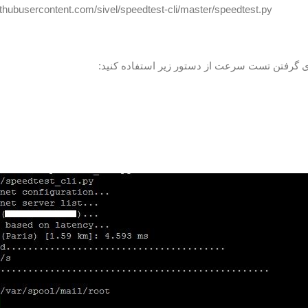
githubusercontent.com/sivel/speedtest-cli/master/speedtest.py
ی گرفتن تست سرعت از دستور زیر استفاده کنید: