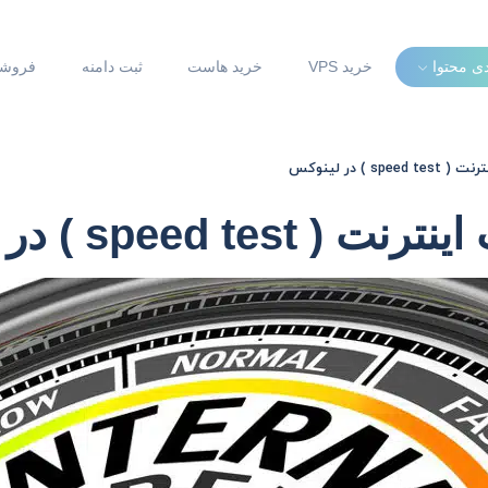
دی محتوا
خرید VPS
خرید هاست
ثبت دامنه
فروشگ
) در لینوکس
spee ) در لینوکس