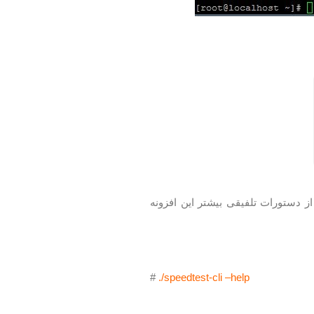
ز دستورات تلفیقی بیشتر این افزونه
#
./speedtest-cli –help