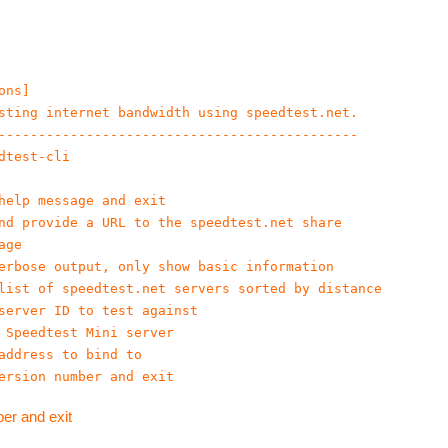
ns]

sting internet bandwidth using speedtest.net.

---------------------------------------------

test-cli

help message and exit

nd provide a URL to the speedtest.net share

ge

erbose output, only show basic information

list of speedtest.net servers sorted by distance

server ID to test against

 Speedtest Mini server

address to bind to

ersion number and exit
r and exit