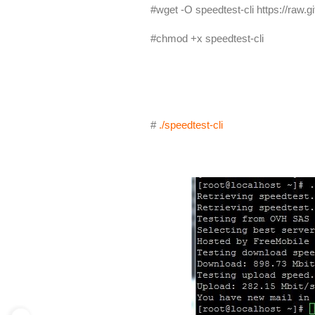
#wget -O speedtest-cli https://raw.
#chmod +x speedtest-cli
#
./speedtest-cli