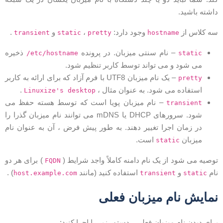
اشته باشید.
ه کلاس از
وجود دارد:
،
و
.
transient
static
pretty
hostname
– نام سنتی میزبان. در پرونده
ذخیره
/etc/hostname
static
می شود و می تواند توسط کاربر تنظیم شود.
– یک نام میزبان UTF8 با فرم آزاد که برای ارائه به کاربر
pretty
استفاده می شود. به عنوان مثال ،
.
Linuxize's desktop
– نام میزبان پویا است که توسط هسته حفظ می
transient
شود. سرورهای DHCP یا mDNS می توانند نام میزبان گذرا را
در زمان اجرا تغییر دهند. به طور پیش فرض ، آن به عنوان نام
میزبان
است.
static
وصیه می شود از یک نام دامنه کاملاً واجد شرایط (
) برای هر دو
FQDN
ام
و
استفاده کنید (مانند
) .
host.example.com
transient
static
مایش نام میزبان فعلی
رای دیدن نام میزبان فعلی ، دستور زیر را اجرا کنید: