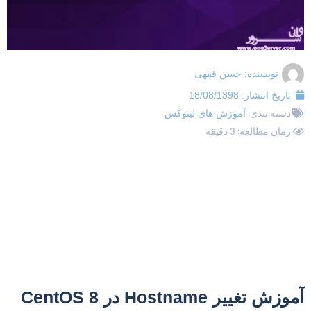
نویسنده:
حسن فقهی
تاریخ انتشار:
18/08/1398
دسته بندی:
آموزش های لینوکس
زمان مطالعه: 3 دقیقه
موزش تغییر Hostname در CentOS 8