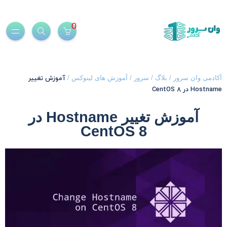
0
آموزش تغییر
کادمی وان سرور
/
بلاگ
/
سرور
/
آموزش های لینوکس
/
Hostnam در CentOS 8
آموزش تغییر Hostname در
CentOS 8