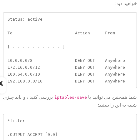
واهید دید:
Status: active

To                         Action      From

--                         ------      ----

[ . . . . . . . . . . ]

10.0.0.0/8                 DENY OUT    Anywhere

172.16.0.0/12              DENY OUT    Anywhere

100.64.0.0/10              DENY OUT    Anywhere

192.168.0.0/16             DENY OUT    Anywhere
ما همچنین می توانید با
بررسی کنید ، و باید چیزی
iptables-save
بیه به این را ببینید:
*filter

:OUTPUT ACCEPT [0:0]
