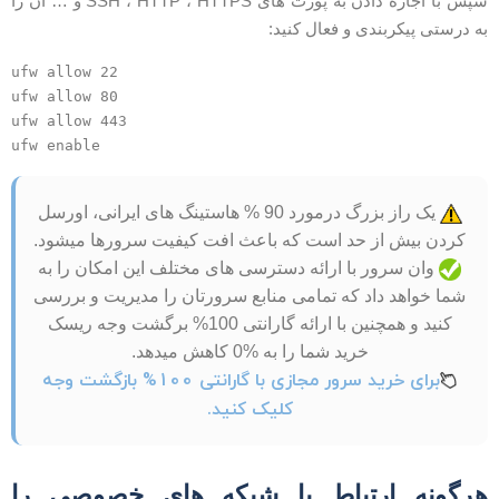
سپس با اجازه دادن به پورت های SSH ، HTTP ، HTTPS و … آن را
ه درستی پیکربندی و فعال کنید:
ufw allow 22

ufw allow 80

ufw allow 443

یک راز بزرگ درمورد 90 % هاستینگ های ایرانی، اورسل
کردن بیش از حد است که باعث افت کیفیت سرورها میشود.
وان سرور با ارائه دسترسی های مختلف این امکان را به
شما خواهد داد که تمامی منابع سرورتان را مدیریت و بررسی
کنید و همچنین با ارائه گارانتی 100% برگشت وجه ریسک
خرید شما را به %0 کاهش میدهد.
برای خرید سرور مجازی با گارانتی 100% بازگشت وجه
کلیک کنید.
رگونه ارتباط با شبکه های خصوصی را