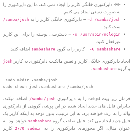
-M- دایرکتوری خانگی کاربر را ایجاد نمی کند. ما این دایرکتوری را
به صورت دستی ایجاد می کنیم.
– دایرکتوری خانگی کاربر را به
/samba/josh
-d /samba/josh
ست کنید.
– دسترسی پوسته را برای این کاربر
-s /usr/sbin/nologin
غیرفعال کنید.
– کاربر را به گروه
اضافه کنید.
sambashare
-G sambashare
یجاد دایرکتوری خانگی کاربر و تعیین مالکیت دایرکتوری به کاربر
josh
 گروه
:
sambashare
sudo mkdir /samba/josh
sudo chown josh:sambashare /samba/josh
رمان زیر بیت setgid را به دایرکتوری
اضافه میکند،
/samba/josh
نابراین فایل های جدید ایجاد شده در این پوشه، گروهی از دایرکتوری
الد را به ارث خواهند برد. به این ترتیب، بدون توجه به اینکه کاربر یک
ایل جدید ایجاد می کند، فایل صاحب گروه
خواهد بود. به
sambashare
نوان مثال، اگر مجوزهای دایرکتوری را به
کاربر
2770
sadmin