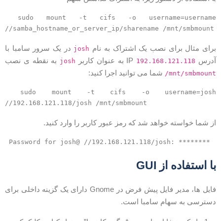
sudo mount -t cifs -o username=username
//samba_hostname_or_server_ip/sharename /mnt/smbmount
رای مثال برای نصب یک اشتراک به نام
در یک سرور سامبا با
josh
درس IP
به عنوان کاربر
به نقطه ی نصب
josh
192.168.121.118
شما می توانید اجرا کنید:
/mnt/smbmoun
sudo mount -t cifs -o username=josh
//192.168.121.118/josh /mnt/smbmount
ز شما خواسته خواهد شد که رمز عبور کاربر را وارد کنید.
Password for josh@ //192.168.121.118/josh: ********
ا استفاده از GUI
فایل ها، مدیر فایل پیش فرض در Gnome دارای یک گزینه داخلی برای
سترسی به سهام سامبا است.