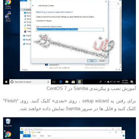
موزش نصب و پیکربندی Samba در CentOS 7
برای رفتن به setup wizard ، روی «بعدی» کلیک کنید. روی “Finish”
لیک کنید و فایل ها در سرور Samba نمایش داده خواهند شد.