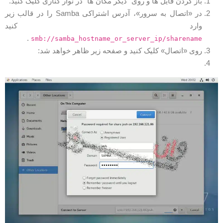
باز کردن فایل ها و روی “دیگر مکان ها” در نوار کناری کلیک کنید.
در «اتصال به سرور»، آدرس اشتراکی Samba را در قالب زیر
وارد کنید
.
smb://samba_hostname_or_server_ip/sharename
روی «اتصال» کلیک کنید و صفحه زیر ظاهر خواهد شد: