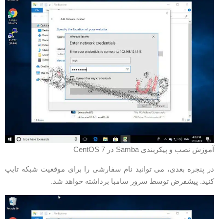
موزش نصب و پیکربندی Samba در CentOS 7
ر پنجره بعدی، می توانید نام سفارشی را برای موقعیت شبکه تایپ
نید. پیشفرض توسط سرور سامبا برداشته خواهد شد.