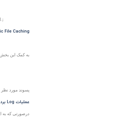
ic File Caching
به کمک این بخش قا
پسوند مورد نظر را در خط بالا 
عملیات Log برداری:
درصورتی که به این