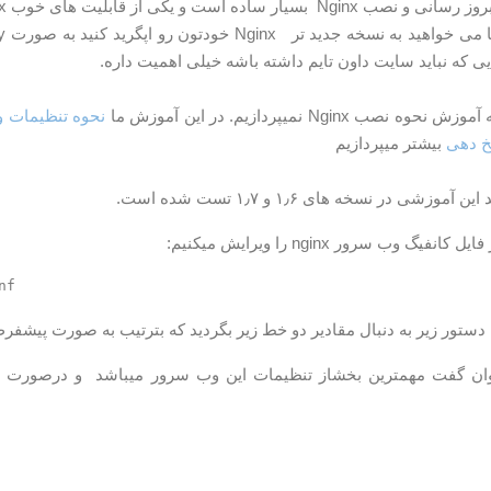
 ساده است و یکی از قابلیت های خوب Nginx این هست.
یی که نباید سایت داون تایم داشته باشه خیلی اهمیت داره.
صب Nginx نمیپردازیم. در این آموزش ما
خ دهی
بیشتر میپردازیم
وزشی در نسخه های ۱٫۶ و ۱٫۷ تست شده است.
نفیگ وب سرور nginx را ویرایش میکنیم:
ور زیر به دنبال مقادیر دو خط زیر بگردید که بترتیب به صورت پیشفرض ۱ و ۱۰۲۴ میباش
ر میتوان گفت مهمترین بخشاز تنظیمات این وب سرور میباشد و درصورت ت