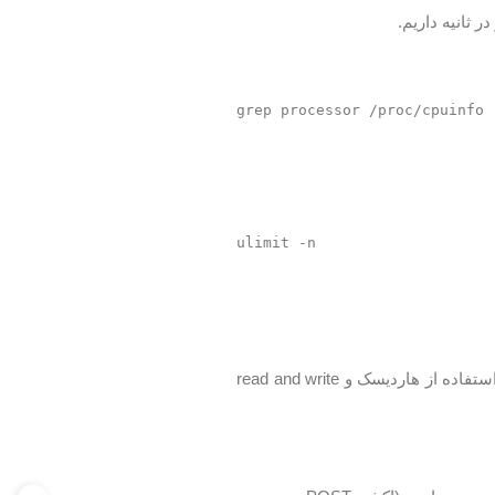
و اگر اندازه آن پایین باشد nginx مجبور به نوشتن temporary file میشودکه نتیجه افزایش استفاده از هاردیسک و read and write