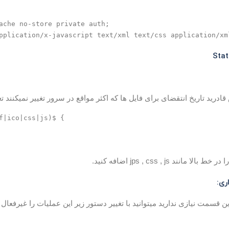
ache no-store private auth;

Stat
درید تاریخ انتقضای برای فایل ها که اکثر مواقع در سرور تغییر نمیکنند تعی
f|ico|css|js)$ {

مانند jps , css , js اضافه کنید.
 قسمت نیازی ندارید میتوانید با تغییر دستور زیر این عملیات را غیرفعال ک