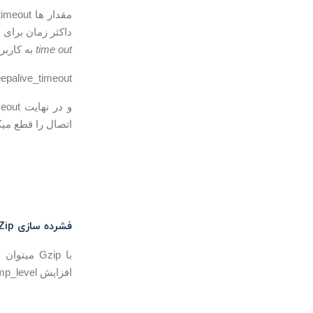
داکثر زمان برای منتظر ما
time out
به کاربر
keepalive_timeout نیز به زبان ساده به معنی زمان قطع اتصال کاربر به سرور در هر دوره تو
اتصال را قطع میک
فشرده سازی GZip
با Gzip م
افزایش gzip_comp_level به اصطلاح باعث اتلاف سیکل Cpu میشود.(Wasting Cpu Cycles )