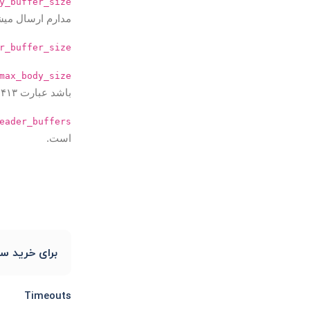
y_buffer_size
مدارم ارسال میش
r_buffer_size
max_body_size
باشد عبارت ۴۱۳ error یا
eader_buffers
است.
برای خرید سرور 
Timeouts