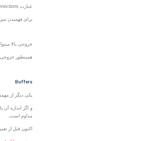
عبارت worker_connections به معنی توانایی میزبانی افراد/ثانیه است که در اینجا ۱۰۲۴نفر در ثانیه داریم.
برای فهمیدن میزان قابل تنظیم rocesses
خروجی بالا میتواند مقدار 
همینطور خروجی دستور زیر
Buffers
یکی دیگر از مهمترین بخش ها
مداوم است.
اکنون قبل از تغیی