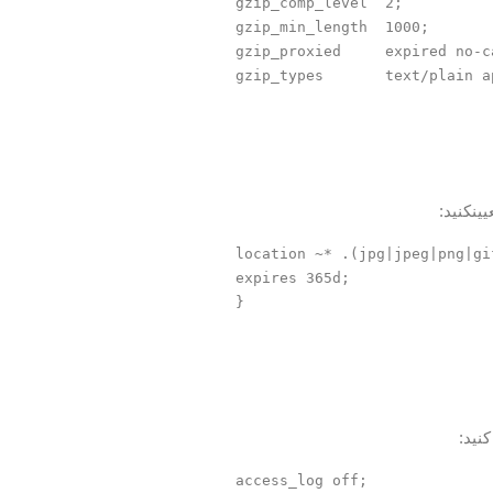
gzip_comp_level  2;

gzip_min_length  1000;

gzip_proxied     expired no-c
ینکنید:
location ~* .(jpg|jpeg|png|gi
expires 365d;

نید: