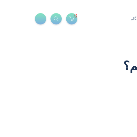
0
اه
م؟