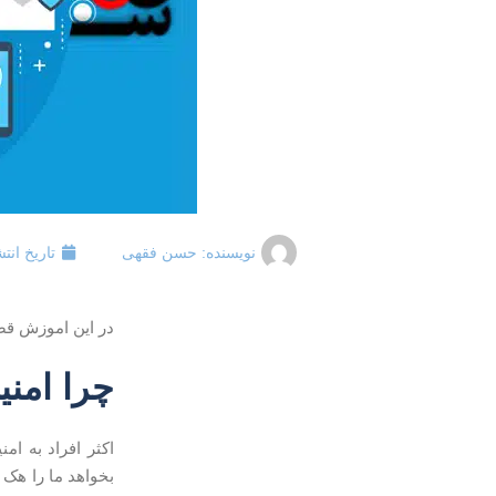
نویسنده:
حسن فقهی
تاریخ انتش
در این اموزش قص
چرا امن
اکثر افراد به ا
بخواهد ما را هک 